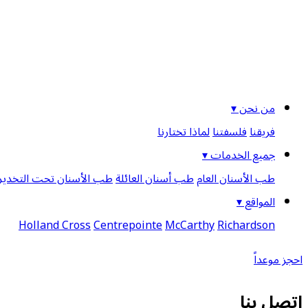
من نحن ▾
فريقنا
فلسفتنا
لماذا تختارنا
جميع الخدمات ▾
طب الأسنان العام
طب أسنان العائلة
طب الأسنان تحت التخدير
المواقع ▾
Holland Cross
Centrepointe
McCarthy
Richardson
احجز موعداً
اتصل بنا