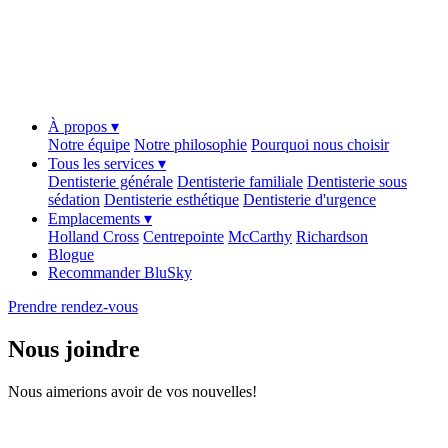
À propos ▾
Notre équipe
Notre philosophie
Pourquoi nous choisir
Tous les services ▾
Dentisterie générale
Dentisterie familiale
Dentisterie sous
sédation
Dentisterie esthétique
Dentisterie d'urgence
Emplacements ▾
Holland Cross
Centrepointe
McCarthy
Richardson
Blogue
Recommander BluSky
Prendre rendez-vous
Nous joindre
Nous aimerions avoir de vos nouvelles!