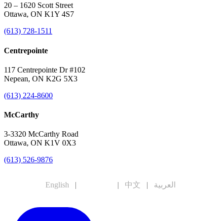
20 – 1620 Scott Street
Ottawa, ON K1Y 4S7
(613) 728-1511
Centrepointe
117 Centrepointe Dr #102
Nepean, ON K2G 5X3
(613) 224-8600
McCarthy
3-3320 McCarthy Road
Ottawa, ON K1V 0X3
(613) 526-9876
English
|
Français
|
中文
|
العربية