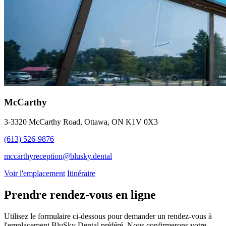
McCarthy
3-3320 McCarthy Road, Ottawa, ON K1V 0X3
(613) 526-9876
mccarthyreception@blusky.dental
Voir l'emplacement
Itinéraire
Prendre rendez-vous en ligne
Utilisez le formulaire ci-dessous pour demander un rendez-vous à
l'emplacement BluSky Dental préféré. Nous confirmerons votre