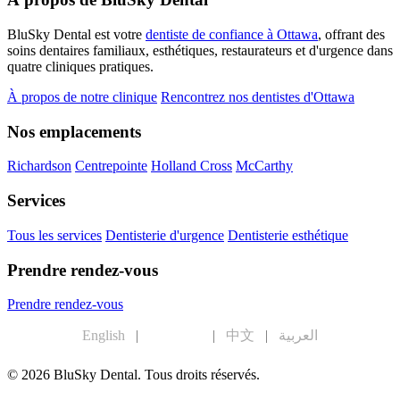
BluSky Dental est votre
dentiste de confiance à Ottawa
, offrant des
soins dentaires familiaux, esthétiques, restaurateurs et d'urgence dans
quatre cliniques pratiques.
À propos de notre clinique
Rencontrez nos dentistes d'Ottawa
Nos emplacements
Richardson
Centrepointe
Holland Cross
McCarthy
Services
Tous les services
Dentisterie d'urgence
Dentisterie esthétique
Prendre rendez-vous
Prendre rendez-vous
English
|
Français
|
中文
|
العربية
© 2026 BluSky Dental. Tous droits réservés.