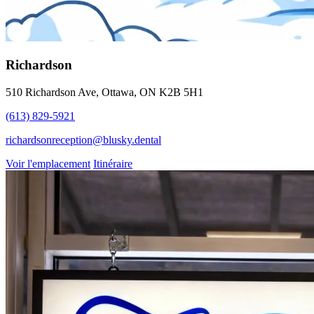
Richardson
510 Richardson Ave, Ottawa, ON K2B 5H1
(613) 829-5921
richardsonreception@blusky.dental
Voir l'emplacement
Itinéraire