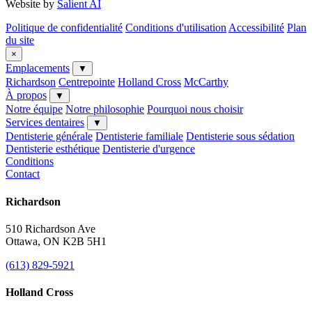
Website by
Salient AI
Politique de confidentialité
Conditions d'utilisation
Accessibilité
Plan
du site
×
Emplacements
▼
Richardson
Centrepointe
Holland Cross
McCarthy
À propos
▼
Notre équipe
Notre philosophie
Pourquoi nous choisir
Services dentaires
▼
Dentisterie générale
Dentisterie familiale
Dentisterie sous sédation
Dentisterie esthétique
Dentisterie d'urgence
Conditions
Contact
Richardson
510 Richardson Ave
Ottawa, ON K2B 5H1
(613) 829-5921
Holland Cross