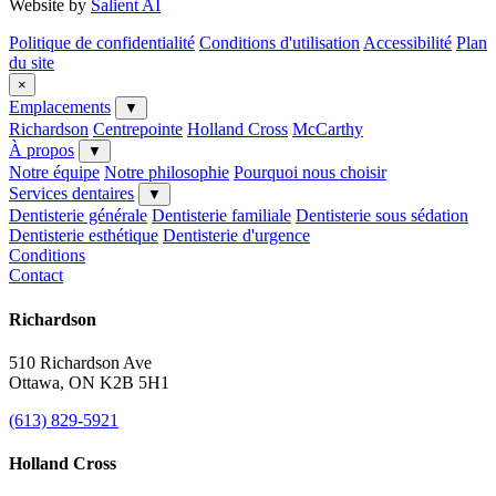
Website by
Salient AI
Politique de confidentialité
Conditions d'utilisation
Accessibilité
Plan
du site
×
Emplacements
▼
Richardson
Centrepointe
Holland Cross
McCarthy
À propos
▼
Notre équipe
Notre philosophie
Pourquoi nous choisir
Services dentaires
▼
Dentisterie générale
Dentisterie familiale
Dentisterie sous sédation
Dentisterie esthétique
Dentisterie d'urgence
Conditions
Contact
Richardson
510 Richardson Ave
Ottawa, ON K2B 5H1
(613) 829-5921
Holland Cross