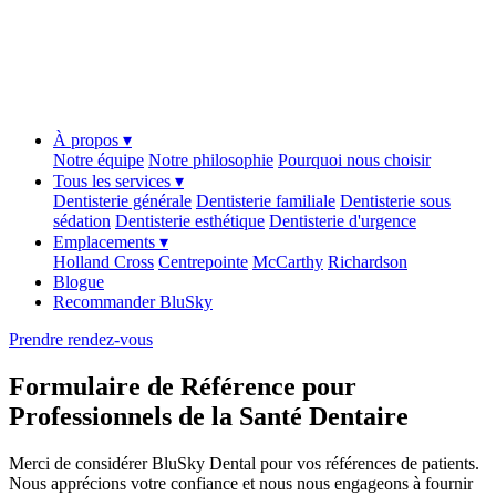
À propos ▾
Notre équipe
Notre philosophie
Pourquoi nous choisir
Tous les services ▾
Dentisterie générale
Dentisterie familiale
Dentisterie sous
sédation
Dentisterie esthétique
Dentisterie d'urgence
Emplacements ▾
Holland Cross
Centrepointe
McCarthy
Richardson
Blogue
Recommander BluSky
Prendre rendez-vous
Formulaire de Référence pour
Professionnels de la Santé Dentaire
Merci de considérer BluSky Dental pour vos références de patients.
Nous apprécions votre confiance et nous nous engageons à fournir