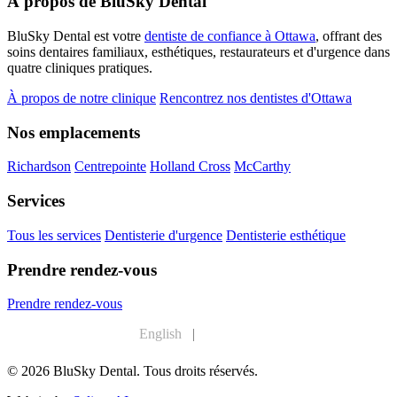
À propos de BluSky Dental
BluSky Dental est votre
dentiste de confiance à Ottawa
, offrant des
soins dentaires familiaux, esthétiques, restaurateurs et d'urgence dans
quatre cliniques pratiques.
À propos de notre clinique
Rencontrez nos dentistes d'Ottawa
Nos emplacements
Richardson
Centrepointe
Holland Cross
McCarthy
Services
Tous les services
Dentisterie d'urgence
Dentisterie esthétique
Prendre rendez-vous
Prendre rendez-vous
English
|
Français
© 2026 BluSky Dental. Tous droits réservés.